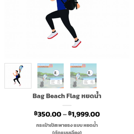
Bag Beach Flag หยดน้ำ
Price
350.00
–
1,999.00
฿
฿
range:
กระเป๋าเป้สะพายธง แบบ หยดน้ำ
฿350.00
(ตัดแบบเฉียง)