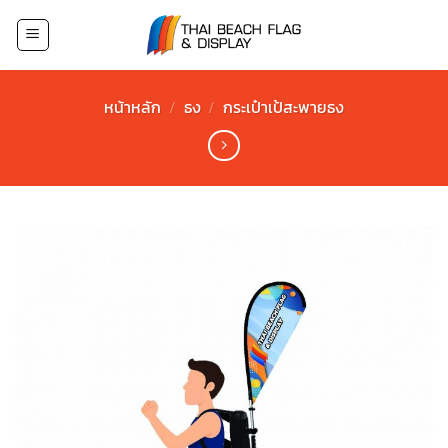
Skip
to
content
หน้าหลัก
/
ธง
/
กระเป๋าเป้สะพายธง