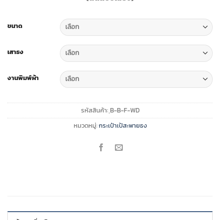
through
฿1,999.00
ขนาด
เสาธง
งานพิมพ์ผ้า
รหัสสินค้า:
ฺB-B-F-WD
หมวดหมู่:
กระเป๋าเป้สะพายธง