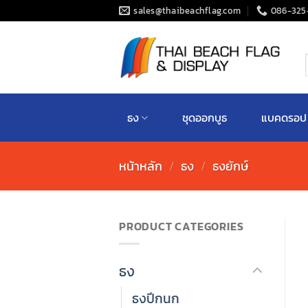
Skip
sales@thaibeachflag.com
086-325
to
content
ค
ธง
ชุดออกบูธ
แบคดรอป
หน้าหลัก
/
ธง
/
ธงยักษ์
PRODUCT CATEGORIES
ธง
ธงปีกนก