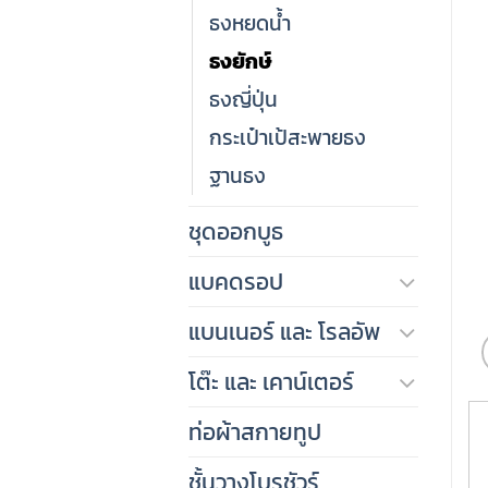
ธงหยดน้ำ
ธงยักษ์
ธงญี่ปุ่น
กระเป๋าเป้สะพายธง
ฐานธง
ชุดออกบูธ
แบคดรอป
แบนเนอร์ และ โรลอัพ
โต๊ะ และ เคาน์เตอร์
ท่อผ้าสกายทูป
ชั้นวางโบรชัวร์