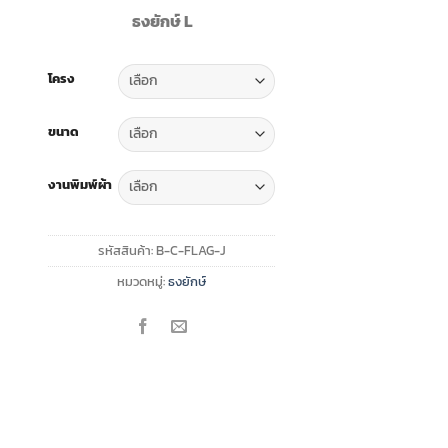
range:
ธงยักษ์ L
฿1,200.00
through
฿4,990.00
โครง
ขนาด
งานพิมพ์ผ้า
รหัสสินค้า:
B-C-FLAG-J
หมวดหมู่:
ธงยักษ์