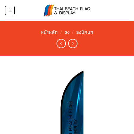
Skip
to
content
หน้าหลัก
/
ธง
/
ธงปีกนก