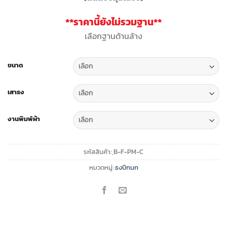
through
฿3,299.00
**ราคานี้ยังไม่รวมฐาน**
เลือกฐานด้านล้าง
ขนาด
เสาธง
งานพิมพ์ผ้า
รหัสสินค้า:
ฺB-F-PM-C
หมวดหมู่:
ธงปีกนก