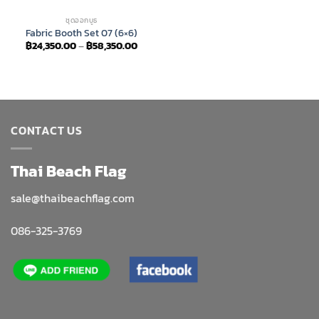
ชุดออกบูธ
Fabric Booth Set 07 (6×6)
Price
฿
24,350.00
–
฿
58,350.00
range:
฿24,350.00
through
฿58,350.00
CONTACT US
Thai Beach Flag
sale@thaibeachflag.com
086-325-3769