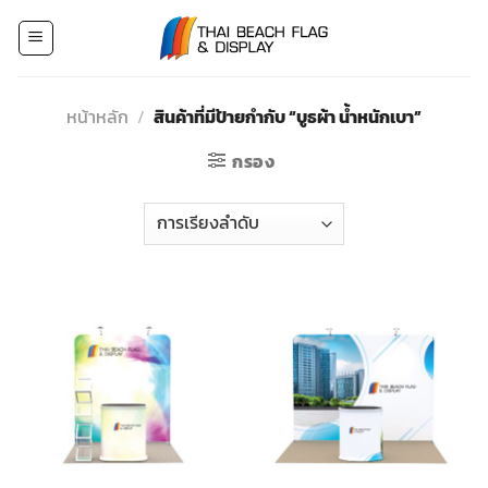
Skip
to
content
หน้าหลัก
/
สินค้าที่มีป้ายกำกับ “บูธผ้า น้ำหนักเบา”
กรอง