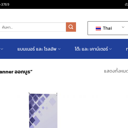
-3769
ตั
้นหา:
Thai
แบนเนอร์ และ โรลอัพ
โต๊ะ และ เคาน์เตอร์
ท
แสดงทั้งหมด
-Banner ออกบูธ”