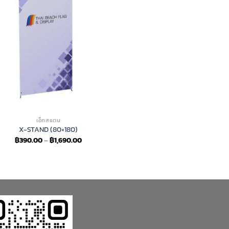
เอ็กสแตน
X-STAND (80×180)
Price
฿
390.00
–
฿
1,690.00
range:
฿390.00
through
฿1,690.00