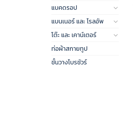
แบคดรอป
แบนเนอร์ และ โรลอัพ
โต๊ะ และ เคาน์เตอร์
ท่อผ้าสกายทูป
ชั้นวางโบรชัวร์