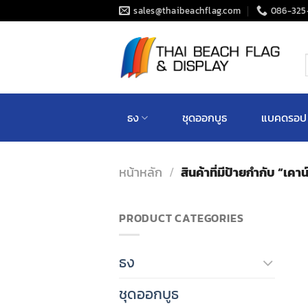
Skip
sales@thaibeachflag.com
086-325
to
content
ค
ธง
ชุดออกบูธ
แบคดรอป
หน้าหลัก
/
สินค้าที่มีป้ายกำกับ “เคาน
PRODUCT CATEGORIES
ธง
ชุดออกบูธ